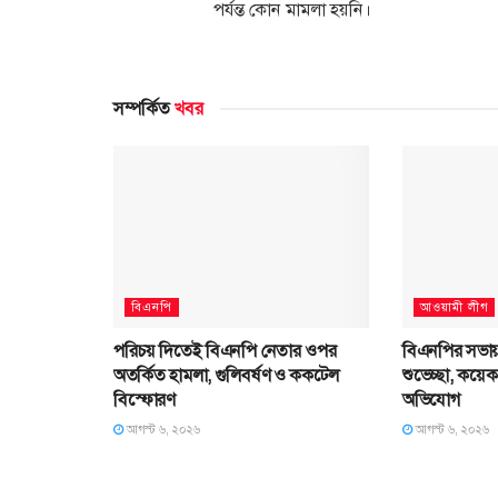
পর্যন্ত কোন মামলা হয়নি।
সম্পর্কিত
খবর
বিএনপি
আওয়ামী লীগ
পরিচয় দিতেই বিএনপি নেতার ওপর
বিএনপির সভায়
অতর্কিত হামলা, গুলিবর্ষণ ও ককটেল
শুভেচ্ছা, কয়ে
বিস্ফোরণ
অভিযোগ
আগস্ট ৬, ২০২৬
আগস্ট ৬, ২০২৬