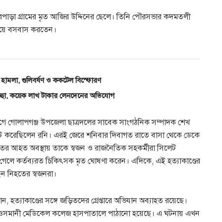
রপাড়া গ্রামের মৃত আজির উদ্দিনের ছেলে। তিনি পৌরসভার কদমতলী
 নিয়ে বসবাস করতেন।
হামলা, গুলিবর্ষণ ও ককটেল বিস্ফোরণ
চ্ছা, কয়েক লাখ টাকার লেনদেনের অভিযোগ
আগে গোলাপগঞ্জ উপজেলা ছাত্রদলের সাবেক সাংগঠনিক সম্পাদক শেখ
স্ট করেছিলেন রনি। এরই জেরে শনিবার দিবাগত রাতে বাসা থেকে ডেকে
রুতর আহত অবস্থায় তাকে স্বজন ও রাজনৈতিক সহকর্মীরা সিলেট
েলে কর্তব্যরত চিকিৎসক মৃত ঘোষণা করেন। এদিকে, এই হত্যাকাণ্ডের
েছেন নিহতের স্বজনরা।
হত্যাকাণ্ডের সঙ্গে জড়িতদের গ্রেপ্তারে অভিযান অব্যাহত রয়েছে।
ি ওসমানী মেডিকেল কলেজ হাসপাতালে পাঠানো হয়েছে। এ ঘটনায় এখন