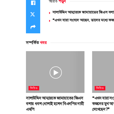
আরও
পড়ুন
সালাউদ্দিন আম্মারকে জামায়াতের জিএস ব
❝এখন যারা সংসদে আছেন, তাদের মধ্যে কজ
সম্পর্কিত
খবর
ভিডিও
ভিডিও
সালাউদ্দিন আম্মারকে জামায়াতের জিএস
❝এখন যারা সং
বলায় ধবল ধোলাই হলেন বিএনপির নারী
কজনের মুখ আপ
এমপি
দেখেছেন?❞