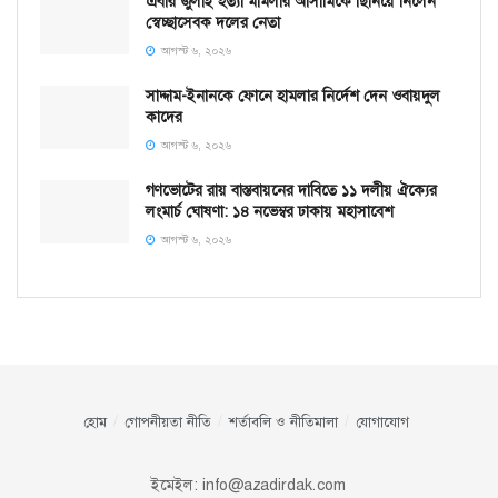
এবার জুলাই হত্যা মামলার আসামিকে ছিনিয়ে নিলেন
স্বেচ্ছাসেবক দলের নেতা
আগস্ট ৬, ২০২৬
সাদ্দাম-ইনানকে ফোনে হামলার নির্দেশ দেন ওবায়দুল
কাদের
আগস্ট ৬, ২০২৬
গণভোটের রায় বাস্তবায়নের দাবিতে ১১ দলীয় ঐক্যের
লংমার্চ ঘোষণা: ১৪ নভেম্বর ঢাকায় মহাসাবেশ
আগস্ট ৬, ২০২৬
হোম
গোপনীয়তা নীতি
শর্তাবলি ও নীতিমালা
যোগাযোগ
ইমেইল:
info@azadirdak.com