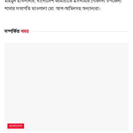
মাহমুদ হাওলাদার, বাংলাদেশ জামায়াতে ইসলামীর গৌরনদী উপজেলা
শাখার সভাপতি মাওলানা মো. আল-আমিনসহ অন্যান্যরা।
সম্পর্কিত
খবর
বাংলাদেশ