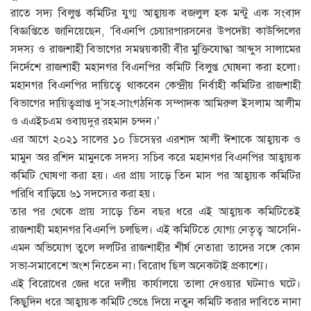
রাতে সদ্য বিলুপ্ত কমিটির যুগ্ম আহ্বায়ক বজলুল হক মন্টু এক সংবাদ
বিজ্ঞপ্তিতে জানিয়েছেন, ‘বিএনপি চেয়ারপারসনের উপদেষ্টা কাউন্সিলের
সদস্য ও রাজশাহী বিভাগের সমন্বয়কারী বীর মুক্তিযোদ্ধা আব্দুস সালামের
নির্দেশে রাজশাহী মহানগর বিএনপির কমিটি বিলুপ্ত ঘোষনা করা হলো।
মহানগর বিএনপির দায়িত্বে থাকবেন কেন্দ্রীয় নির্বাহী কমিটির রাজশাহী
বিভাগের দায়িত্বপ্রাপ্ত দু’সহ-সাংগঠনিক সম্পাদক আমিরুল ইসলাম আলীম
ও এএইচএম ওবায়দুর রহমান চন্দন।’
এর আগে ২০২১ সালের ১০ ডিসেম্বর এরশাদ আলী ঈশাকে আহ্বায়ক ও
মামুন অর রশিদ মামুনকে সদস্য সচিব করে মহানগর বিএনপির আহ্বায়ক
কমিটি ঘোষণা করা হয়। এর প্রায় সাড়ে তিন মাস পর আহ্বায়ক কমিটির
পরিধি বাড়িয়ে ৬১ সদস্যের করা হয়।
তার পর থেকে প্রায় সাড়ে তিন বছর ধরে এই আহ্বায়ক কমিটিতেই
রাজশাহী মহানগর বিএনপি চলছিল। এই কমিটিতে যোগ্য নেতৃত্ব আসেনি-
এমন অভিযোগ তুলে দলটির রাজশাহীর শীর্ষ নেতারা তাদের সঙ্গে কোন
সভা-সমাবেশে অংশ নিতেন না। বিরোধ ছিল অনেকটাই প্রকাশ্যে।
এই বিরোধের জের ধরে দলীয় কার্যালয়ে তালা দেওয়ার ঘটনাও ঘটে।
কিছুদিন ধরে আহ্বায়ক কমিটি ভেঙে দিয়ে নতুন কমিটি করার দাবিতে নানা