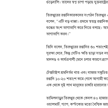
গুঁড়েবালি। তাদের স্বপ্ন চাপা পড়ছে যুক্তরাষ্ট্র
তিরুপ্পুরের রপ্তানিকারকদের সংগঠন তিরুপ্পুর 
বলেন, ‘‘এটি বড় ধাক্কা। প্রথমে স্বতন্ত্র রপ্ত
শুল্কের অংশ ভাগাভাগি করে নিতে বলছে। আম
ভাগাভাগি করব।’’
তিনি বলেন, তিরুপ্পুরের রপ্তানির ৩০ শতাংশই যু
সুরক্ষা দেবে, কিন্তু সেটিও ক্ষতি ছাড়া সম্ভ
মানদণ্ড ও কার্যপ্রণালী মেনে চলার কারণে ব্র
টেক্সটাইল শ্রমনির্ভর খাত এবং বাজার সঙ্কুচ
রপ্তানি ১০-২০ শতাংশ কমে গেলে আগামী কয়েক 
এক থেকে দুই লাখ মানুষের চাকরি হারানোর ঝ
তামিলনাড়ুর তিরুপ্পুর থেকে কেবল ৪০ হাজার ক
ওয়ালমার্ট, গ্যাপ, কস্টকোর মতো বৈশ্বিক জ