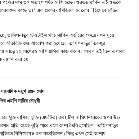
ণ্যের দাম ৩৫ শতাংশ পর্যন্ত বেশি হচ্ছে। শুরুতে মার্কিন এই শুল্ককে
নিকারকদের কাছে তা ‘‘এক প্রকার বাণিজ্যিক অবরোধ’’ হিসেবে হাজির
েছে, তামিলনাড়ুর টেক্সটাইল খাত মার্কিন অর্ডারের ক্ষেত্রে যখন ঘুরে
করে অতিরিক্ত শুল্ক আরোপ করা হয়েছে। তামিলনাড়ুর তিরুপ্পুর,
খানায় সাড়ে ১২ লাখেরও বেশি শ্রমিক কাজ করেন। কেবল এই তিন এলাকা
প্তানি করা হয়।
সাংবাদিক ময়ূখ রঞ্জন ঘোষ
নপির এমপি নাছির চৌধুরী
াজ্য মুক্ত বাণিজ্য চুক্তি (এফটিএ) এবং চীন ও মিয়ানমারের ওপর উচ্চ
য় পণ্যের প্রতি আগ্রহ বৃদ্ধি পাবে বলে আশা তৈরি হয়েছিল। তামিলনাড়ুর
্রপাতিতে বিনিয়োগও শুরু করেছিলেন। কিন্তু এখন সেই আশায়