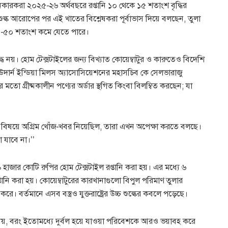
কারকরা ২০২৫-২৬ অর্থবছরে রপ্তানি ১০ থেকে ১৫ শতাংশ বৃদ্ধির
ড়তি শুল্ক আরোপের পর এই খাতের বিশ্লেষকরা পূর্বাভাস দিয়ে বলছেন, তুলা
 ৪০-৫০ শতাংশ কমে যেতে পারে।
্ধ নয়। হোম টেক্সটাইলের জন্য বিখ্যাত কোয়েম্বাটুর ও কারুতেও বিদেশি
াউদার্ন ইন্ডিয়া মিলস অ্যাসোসিয়েশনের মহাসচিব কে সেলভারাজু
মতো গ্রীষ্মকালীন পণ্যের অর্ডার স্থগিত কিংবা বিলম্বিত করছেন; যা
 বিষয়ে অগ্রিম খোঁজ-খবর নিয়েছিল, তারা এখন অপেক্ষা করতে বলছে।
 যাবে না।’’
 হাজার কোটি রুপির হোম টেক্সটাইল রপ্তানি করা হয়। এর মধ্যে ৬
নি করা হয়। কোয়েম্বাটুরের কারখানাগুলো বিপুল পরিমাণ তুলার
ি করে। বর্তমানে এসব বস্ত্রও যুক্তরাষ্ট্রের উচ্চ শুল্কের কবলে পড়েছে।
ি নয়, বরং ইতোমধ্যে দুর্বল হয়ে যাওয়া পরিবেশকে আরও ভয়াবহ করে