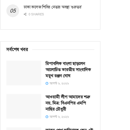
ঢাকা কলেজ শিবির নেতার অবস্থা ‘গুরুতর’
0 SHARES
সর্বশেষ খবর
রিপাবলিক বাংলা ছাড়লেন
আলোচিত ভারতীয় সাংবাদিক
ময়ূখ রঞ্জন ঘোষ
আগস্ট ৬, ২০২৬
আওয়ামী লীগ আমাদের শত্রু
নয়, মিত্র: বিএনপির এমপি
নাছির চৌধুরী
আগস্ট ৬, ২০২৬