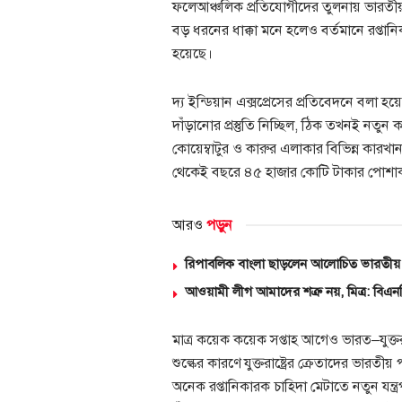
ফলেআঞ্চলিক প্রতিযোগীদের তুলনায় ভারতীয় প
বড় ধরনের ধাক্কা মনে হলেও বর্তমানে রপ্তা
হয়েছে।
দ্য ইন্ডিয়ান এক্সপ্রেসের প্রতিবেদনে বলা হয়
দাঁড়ানোর প্রস্তুতি নিচ্ছিল, ঠিক তখনই নতুন 
কোয়েম্বাটুর ও কারুর এলাকার বিভিন্ন কার
থেকেই বছরে ৪৫ হাজার কোটি টাকার পোশাক র
আরও
পড়ুন
রিপাবলিক বাংলা ছাড়লেন আলোচিত ভারতীয় 
আওয়ামী লীগ আমাদের শত্রু নয়, মিত্র: বিএ
মাত্র কয়েক কয়েক সপ্তাহ আগেও ভারত–যুক্তর
শুল্কের কারণে যুক্তরাষ্ট্রের ক্রেতাদের ভারতী
অনেক রপ্তানিকারক চাহিদা মেটাতে নতুন যন্ত