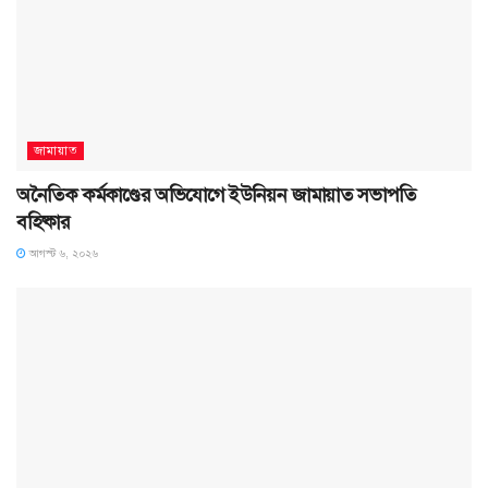
জামায়াত
অনৈতিক কর্মকাণ্ডের অভিযোগে ইউনিয়ন জামায়াত সভাপতি
বহিষ্কার
আগস্ট ৬, ২০২৬