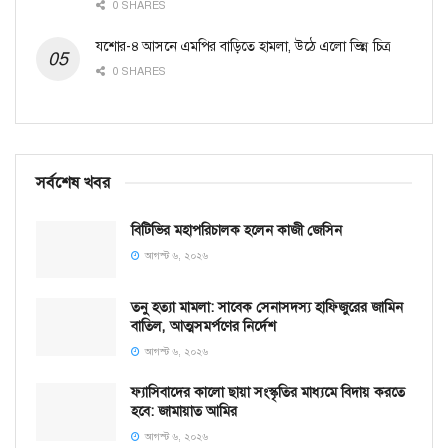
0 SHARES
যশোর-৪ আসনে এমপির বাড়িতে হামলা, উঠে এলো ভিন্ন চিত্র
0 SHARES
সর্বশেষ খবর
বিটিভির মহাপরিচালক হলেন কাজী জেসিন
আগস্ট ৬, ২০২৬
তনু হত্যা মামলা: সাবেক সেনাসদস্য হাফিজুরের জামিন
বাতিল, আত্মসমর্পণের নির্দেশ
আগস্ট ৬, ২০২৬
ফ্যাসিবাদের কালো ছায়া সংস্কৃতির মাধ্যমে বিদায় করতে
হবে: জামায়াত আমির
আগস্ট ৬, ২০২৬