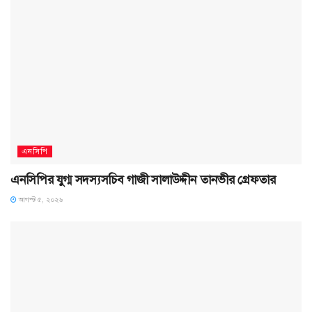
এনসিপি
এনসিপির যুগ্ম সদস্যসচিব গাজী সালাউদ্দীন তানভীর গ্রেফতার
আগস্ট ৫, ২০২৬