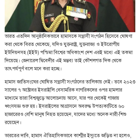
ভারত এতদিন আনুষ্ঠানিকভাবে হামাসকে সন্ত্রাসী সংগঠন হিসেবে ঘোষণা
করা থেকে বিরত থেকেছে, যদিও যুক্তরাষ্ট্র, যুক্তরাজ্য ও ইউরোপীয়
ইউনিয়নসহ (ইইউ) পশ্চিমা বিশ্বের অধিকাংশ দেশ এরই মধ্যে এই তকমা
দিয়েছে। জেনারেল দ্বিবেদীর এই মন্তব্য তাই কৌশলগত দিক থেকে
তাৎপর্যপূর্ণ বলে মনে করা হচ্ছে।
হামাস জাতিসংঘের ঘোষিত সন্ত্রাসী সংগঠনের তালিকায় নেই। তবে ২০২৩
সালের ৭ অক্টোবর ইসরাইলি বেসামরিক নাগরিকদের ওপর হামলার
মাধ্যমে তারা বিশ্বজুড়ে আলোচনায় আসে, যার পর থেকেই গাজায়
ধ্বংসযজ্ঞ শুরু হয়। ইসরাইলের আগ্রাসনে অবরুদ্ধ উপত্যকাটিতে ৬০
হাজারেরও বেশি মানুষ নিহত হয়েছেন, যাদের মধ্যে অনেক নারী-শিশু
রয়েছেন।
ভারতের দাবি, হামাস ঐতিহাসিকভাবে কাশ্মীর ইস্যুতে জড়িত না হলেও,