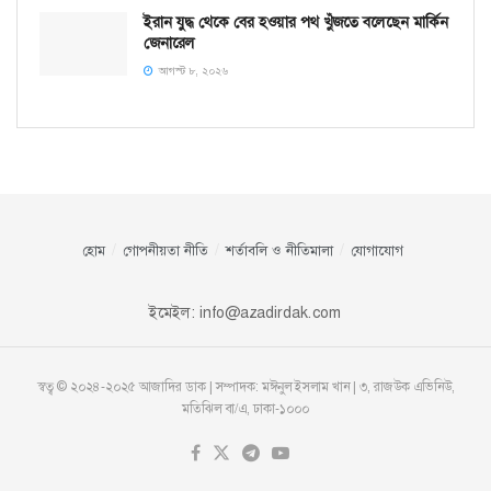
ইরান যুদ্ধ থেকে বের হওয়ার পথ খুঁজতে বলেছেন মার্কিন
জেনারেল
আগস্ট ৮, ২০২৬
হোম
গোপনীয়তা নীতি
শর্তাবলি ও নীতিমালা
যোগাযোগ
ইমেইল:
info@azadirdak.com
স্বত্ব © ২০২৪-২০২৫ আজাদির ডাক | সম্পাদক: মঈনুল ইসলাম খান | ৩, রাজউক এভিনিউ,
মতিঝিল বা/এ, ঢাকা-১০০০