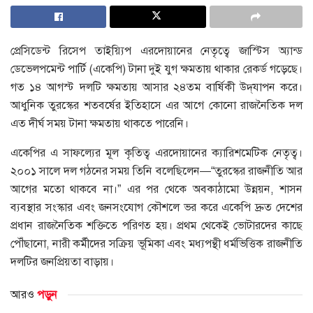
প্রেসিডেন্ট রিসেপ তাইয়্যিপ এরদোয়ানের নেতৃত্বে জাস্টিস অ্যান্ড
ডেভেলপমেন্ট পার্টি (একেপি) টানা দুই যুগ ক্ষমতায় থাকার রেকর্ড গড়েছে।
গত ১৪ আগস্ট দলটি ক্ষমতায় আসার ২৪তম বার্ষিকী উদ্‌যাপন করে।
আধুনিক তুরস্কের শতবর্ষের ইতিহাসে এর আগে কোনো রাজনৈতিক দল
এত দীর্ঘ সময় টানা ক্ষমতায় থাকতে পারেনি।
একেপির এ সাফল্যের মূল কৃতিত্ব এরদোয়ানের ক্যারিশমেটিক নেতৃত্ব।
২০০১ সালে দল গঠনের সময় তিনি বলেছিলেন—“তুরস্কের রাজনীতি আর
আগের মতো থাকবে না।” এর পর থেকে অবকাঠামো উন্নয়ন, শাসন
ব্যবস্থার সংস্কার এবং জনসংযোগ কৌশলে ভর করে একেপি দ্রুত দেশের
প্রধান রাজনৈতিক শক্তিতে পরিণত হয়। প্রথম থেকেই ভোটারদের কাছে
পৌঁছানো, নারী কর্মীদের সক্রিয় ভূমিকা এবং মধ্যপন্থী ধর্মভিত্তিক রাজনীতি
দলটির জনপ্রিয়তা বাড়ায়।
আরও
পড়ুন