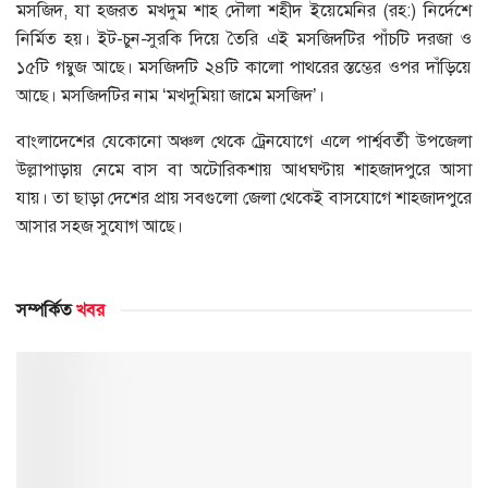
মসজিদ, যা হজরত মখদুম শাহ দৌলা শহীদ ইয়েমেনির (রহ:) নির্দেশে
নির্মিত হয়। ইট-চুন-সুরকি দিয়ে তৈরি এই মসজিদটির পাঁচটি দরজা ও
১৫টি গম্বুজ আছে। মসজিদটি ২৪টি কালো পাথরের স্তম্ভের ওপর দাঁড়িয়ে
আছে। মসজিদটির নাম ‘মখদুমিয়া জামে মসজিদ’।
বাংলাদেশের যেকোনো অঞ্চল থেকে ট্রেনযোগে এলে পার্শ্ববর্তী উপজেলা
উল্লাপাড়ায় নেমে বাস বা অটোরিকশায় আধঘণ্টায় শাহজাদপুরে আসা
যায়। তা ছাড়া দেশের প্রায় সবগুলো জেলা থেকেই বাসযোগে শাহজাদপুরে
আসার সহজ সুযোগ আছে।
সম্পর্কিত
খবর