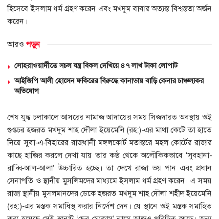
হিসেবে ইসলাম ধর্ম গ্রহণ করেন এবং মখদুম বাবার অত্যন্ত বিশ্বস্ততা অর্জন
করেন।
আরও
পড়ুন
সোহরাওয়ার্দীতে সচল যন্ত্র বিকল দেখিয়ে ৪৭ লাখ টাকা লোপাট
আইজিপি আলী হোসেন ফকিরের বিরুদ্ধে কানাডায় বাড়ি কেনার চাঞ্চল্যকর
অভিযোগ
শেষ যুদ্ধ চলাকালে আসরের নামাজ আদায়ের সময় সিজদারত অবস্থায় ওই
গুপ্তচর হজরত মখদুম শাহ দৌলা ইয়েমেনি (রহ:)-এর মাথা কেটে তা হাতে
নিয়ে সুবা-এ-বিহারের রাজধানী মঙ্গলকোর্ট মতান্তরে মহল কোর্টের রাজার
কাছে হাজির করলে দেখা যায় তার কণ্ঠ থেকে অলৌকিকভাবে ‘সুবহানা-
রাব্বি-আল-আলা’ উচ্চারিত হচ্ছে। তা দেখে রাজা ভয় পান এবং প্রধান
সেনাপতি ও স্থানীয় মুসলিমদের মাধ্যমে ইসলাম ধর্ম গ্রহণ করেন। এ সময়
রাজা স্থানীয় মুসলমানদের ডেকে হজরত মখদুম শাহ দৌলা শহীদ ইয়েমেনি
(রহ:)-এর মস্তক সমাধিস্থ করার নির্দেশ দেন। যে স্থানে ওই মস্তক সমাহিত
করা হয়েছে সেই স্থানাট ‘ছের মোকাম’ নামে আজও পরিচিত আছে। অন্য