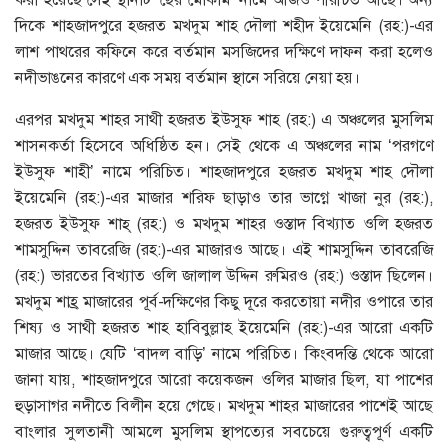
দিকে শাহজাদপুরে হজরত মখদুম শাহ দৌলা শহীদ ইয়েমেনি (রহ:)-এর
লাশ পাথরের কফিনে করে বর্তমান মসজিদের দক্ষিণে দাফন করা হলেও
নদীভাঙনের কারণে এক সময় বর্তমান স্থানে সরিয়ে নেয়া হয়।
এরপর মখদুম শাহর সাথী হজরত ইউসুফ শাহ (রহ:) এ অঞ্চলের মুসলিম
শাসনকর্তা হিসেবে অধিষ্ঠিত হন। সেই থেকে এ অঞ্চলের নাম ‘পরগণে
ইউসুফ শাহী’ নামে পরিচিত। শাহজাদপুরে হজরত মখদুম শাহ দৌলা
ইয়েমেনি (রহ:)-এর মাজার শরিফ ছাড়াও তার ভাগ্নে খাজা নুর (রহ:),
হজরত ইউসুফ শাহ্ (রহ:) ও মখদুম শাহর ওস্তাদ বিখ্যাত ওলি হজরত
শামসুদ্দিন তাবরেজি (রহ:)-এর মাজারও আছে। এই শামসুদ্দিন তাবরেজি
(রহ:) ভারতের বিখ্যাত ওলি জালাল উদ্দিন রুমিরও (রহ:) ওস্তাদ ছিলেন।
মখদুম শাহ্র মাজারের পূর্ব-দক্ষিণের কিছু দূরে করতোয়া নদীর ওপারে তার
শিষ্য ও সাথী হজরত শাহ হাবিবুল্লাহ ইয়েমেনি (রহ:)-এর আরো একটি
মাজার আছে। যেটি ‘বাদল বাড়ি’ নামে পরিচিত। কিংবদন্তি থেকে আরো
জানা যায়, শাহজাদপুরে আরো কয়েকজন ওলির মাজার ছিল, যা পাশের
হুড়াসাগর নদীতে বিলীন হয়ে গেছে। মখদুম শাহর মাজারের পাশেই আছে
বাংলার সুলতানী আমলে মুসলিম স্থাপত্যের সবচেয়ে গুরুত্বপূর্ণ একটি