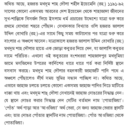
কথিত আছে, হজরত মখদুম শাহ দৌলা শহীদ ইয়েমেনি (রহ:) ১১৯১-৯২
সালের কোনো একসময় আরবের দেশ ইয়েমেন থেকে শাহাজাদা জীবনের
সুখ-শান্তিকে বিসর্জন দিয়ে ইসলাম ধর্ম প্রচারের উদ্দেশ্যে যাত্রা শুরু করে
প্রথমে বোখারা শহরে পৌঁছান। সেখানকার বিখ্যাত ওলি হজরত জালাল
উদ্দিন বোখারি (রহ:)-এর সাথে কিছু সময় কাটানোর পর যাত্রা শুরু করে
বাংলার এ অঞ্চলে আসেন। যাত্রাকালে হজরত জালাল উদ্দিন বোখারি (রহ:)
মখদুম শাহ দৌলার হাতে এক জোড়া কবুতর দিয়ে দেন, যা জালালি কবুতর
নামে পরিচিত। এখনো ওই কবুতরের বংশধররা শাহজাদপুর মখদুমিয়া
জামে মসজিদের উপরের কার্নিশের ধারে ধারে গর্ত করা নির্দিষ্ট স্থানে
বসবাস করছে। মখদুম শাহ দৌলার বহনকারী জাহাজটি পানি পথে এ
অঞ্চলে পৌঁছালেও দীর্ঘ সময় ভূমির সন্ধান পাচ্ছিল না। কথিত আছে,
এভাবে জাহাজ চলতে চলতে কোনো একসময় জাহাজ পানির নিচে মাটিতে
ধাক্কা খায় এবং মখদুম শাহ্ দৌলা সেখানেই জাহাজ নোঙরের সিদ্ধান্ত নেন।
যে স্থানে নোঙর করার সিদ্ধান্ত নেন সেটির বর্তমান নাম ‘পোতাজিয়া’।
‘পোঁত’ অর্থ গাড়া আর ‘আওজিয়া’ অর্থ ভেরা, সে জন্য জাহাজ ভেরার স্থানটি
এবং তার নোঙর পোঁতার স্থানটির নাম পোতাজিয়া। পোঁত আওজিয়া থেকে
পোতাজিয়া।