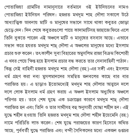
পোতাজিয়া গ্রামটির নামানুসারে বর্তমানে ওই ইউনিয়নের নামও
পোতাজিয়া ইউনিয়ন পরিষদ। হজরত মখদুম শাহ দৌলা সকালে উঠে
আধ্যাত্মিক ভাবনায় মাটি ও মানুষের সন্ধানে সাথে থাকা কবুতর জোড়া
ছেড়ে দেন। দিন শেষে কবুতরগুলো পায়ে কাদামাটিসহ জাহাজে ফিরে এলে
তিনি বুঝতে পারেন এই অঞ্চলে মাটি ও মানুষের বসবাস আছে। এভাবে
সন্ধান করে হযরত মখদুম শাহ্ দৌলা এ অঞ্চলের মানুষের মধ্যে ইসলাম
প্রচার শুরু করেন। তৎকালীন সুবা বিহারের অমুসলিম রাজা বিক্রম কিশোরী
এ খবর পেয়ে ক্ষিপ্ত হয়ে ইসলাম প্রচার বন্ধ করতে তার সেনাবাহিনী পাঠান।
কিন্তু সেই বাহিনী হজরত মখদুম শাহ দৌলা (রহ:)-এর সঙ্গী এবং ইসলাম
ধর্ম গ্রহণ করা নব্য মুসলমানদের সমন্বিত জনবলের কাছে বার বার
পরাজিত হয়। এ ছাড়াও ইতোমধ্যেই মখদুম শাহ দৌলার আহ্বানে দলে
দলে লোক ইসলাম ধর্ম গ্রহণ করায় এ অঞ্চল ইসলাম অধ্যুষিত অঞ্চলে
পরিণত হয়। তবে শেষ যুদ্ধে এক চক্রান্তের কারণে মখদুম শাহ্ দৌলা
পরাজিত হন এবং তিনি ও তার সাথীসহ বহু অনুসারী যোদ্ধা শহীদ হন। এই
যুদ্ধে শহীদ হওয়ায় তিনি হজরত মখদুম শাহ দৌলা শহীদ ইয়েমেনি (রহ:)
নামে পরিচিতি লাভ করেন। শেষ যুদ্ধে পরাজয়ের কারণ হিসেবে কথিত
আছে, পূর্ববর্তী যুদ্ধে পরাজিত এবং বন্দী সৈনিকদের মধ্যে একজন গুপ্তচর