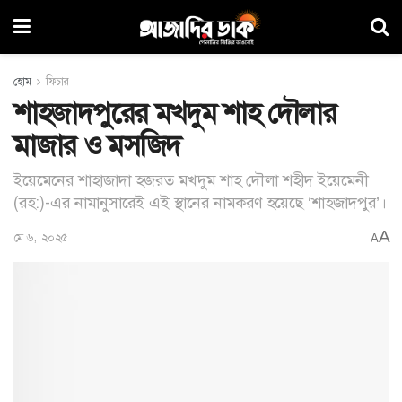
হোম
ফিচার
শাহজাদপুরের মখদুম শাহ দৌলার
মাজার ও মসজিদ
ইয়েমেনের শাহাজাদা হজরত মখদুম শাহ দৌলা শহীদ ইয়েমেনী
(রহ:)-এর নামানুসারেই এই স্থানের নামকরণ হয়েছে ‘শাহজাদপুর’।
A
মে ৬, ২০২৫
A