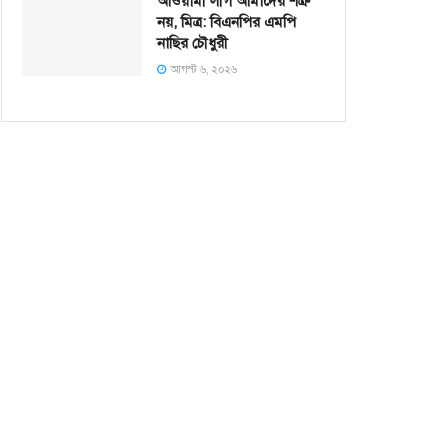
আওয়ামী লীগ আমাদের শত্রু
নয়, মিত্র: বিএনপির এমপি
নাছির চৌধুরী
আগস্ট ৬, ২০২৬