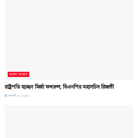
প্রধান সংবাদ
রাষ্ট্রপতি হচ্ছেন মির্জা ফখরুল, বিএনপির মহাসচিব রিজভী
আগস্ট ১০, ২০২৬