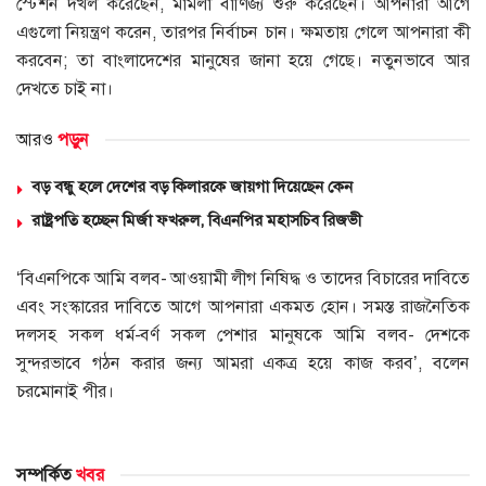
স্টেশন দখল করেছেন, মামলা বাণিজ্য শুরু করেছেন। আপনারা আগে
এগুলো নিয়ন্ত্রণ করেন, তারপর নির্বাচন চান। ক্ষমতায় গেলে আপনারা কী
করবেন; তা বাংলাদেশের মানুষের জানা হয়ে গেছে। নতুনভাবে আর
দেখতে চাই না।
আরও
পড়ুন
বড় বন্ধু হলে দেশের বড় কিলারকে জায়গা দিয়েছেন কেন
রাষ্ট্রপতি হচ্ছেন মির্জা ফখরুল, বিএনপির মহাসচিব রিজভী
‘বিএনপিকে আমি বলব- আওয়ামী লীগ নিষিদ্ধ ও তাদের বিচারের দাবিতে
এবং সংস্কারের দাবিতে আগে আপনারা একমত হোন। সমস্ত রাজনৈতিক
দলসহ সকল ধর্ম-বর্ণ সকল পেশার মানুষকে আমি বলব- দেশকে
সুন্দরভাবে গঠন করার জন্য আমরা একত্র হয়ে কাজ করব’, বলেন
চরমোনাই পীর।
সম্পর্কিত
খবর