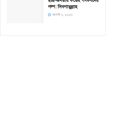
ছাত্র-জনতার ফতেহ গণভবনের
গল্প: সিবগাতুল্লাহ
আগস্ট ৬, ২০২৬