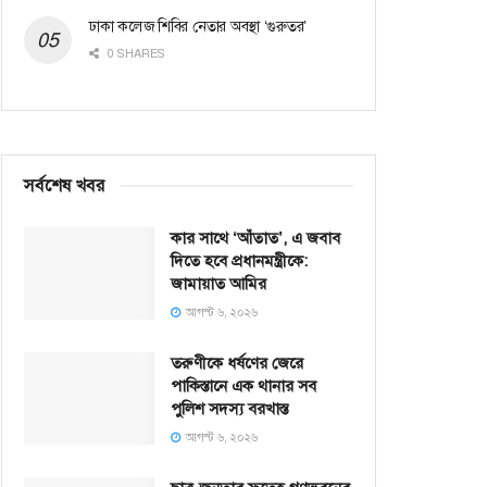
ঢাকা কলেজ শিবির নেতার অবস্থা ‘গুরুতর’
0 SHARES
সর্বশেষ খবর
কার সাথে ‘আঁতাত’, এ জবাব
দিতে হবে প্রধানমন্ত্রীকে:
জামায়াত আমির
আগস্ট ৬, ২০২৬
তরুণীকে ধর্ষণের জেরে
পাকিস্তানে এক থানার সব
পুলিশ সদস্য বরখাস্ত
আগস্ট ৬, ২০২৬