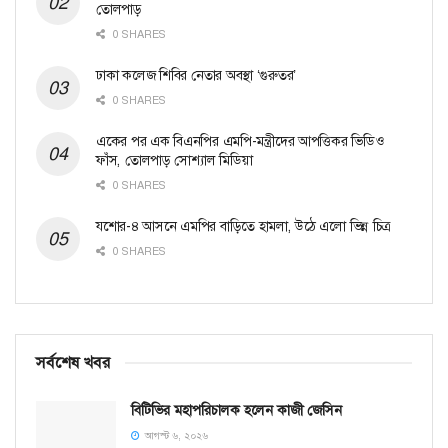
তোলপাড়
0 SHARES
ঢাকা কলেজ শিবির নেতার অবস্থা ‘গুরুতর’
0 SHARES
একের পর এক বিএনপির এমপি-মন্ত্রীদের আপত্তিকর ভিডিও
ফাঁস, তোলপাড় সোশ্যাল মিডিয়া
0 SHARES
যশোর-৪ আসনে এমপির বাড়িতে হামলা, উঠে এলো ভিন্ন চিত্র
0 SHARES
সর্বশেষ খবর
বিটিভির মহাপরিচালক হলেন কাজী জেসিন
আগস্ট ৬, ২০২৬