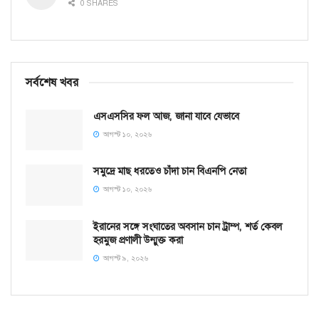
0 SHARES
সর্বশেষ খবর
এসএসসির ফল আজ, জানা যাবে যেভাবে
আগস্ট ১০, ২০২৬
সমু‌দ্রে মাছ ধরতেও চাঁদা চান বিএনপি নেতা
আগস্ট ১০, ২০২৬
ইরানের সঙ্গে সংঘাতের অবসান চান ট্রাম্প, শর্ত কেবল
হরমুজ প্রণালী উন্মুক্ত করা
আগস্ট ৯, ২০২৬