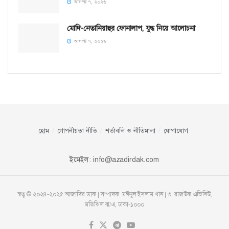
আগস্ট ৭, ২০২৬
মোদি-নেতানিয়াহুর ফোনালাপ, যুদ্ধ নিয়ে আলোচনা
আগস্ট ৭, ২০২৬
হোম
গোপনীয়তা নীতি
শর্তাবলি ও নীতিমালা
যোগাযোগ
ইমেইল:
info@azadirdak.com
স্বত্ব © ২০২৪-২০২৫ আজাদির ডাক | সম্পাদক: মঈনুল ইসলাম খান | ৩, রাজউক এভিনিউ,
মতিঝিল বা/এ, ঢাকা-১০০০