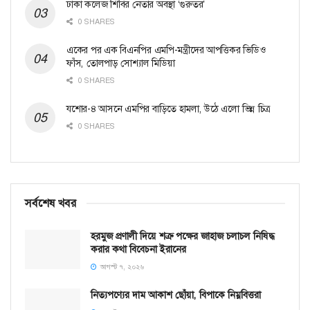
ঢাকা কলেজ শিবির নেতার অবস্থা ‘গুরুতর’
0 SHARES
একের পর এক বিএনপির এমপি-মন্ত্রীদের আপত্তিকর ভিডিও
ফাঁস, তোলপাড় সোশ্যাল মিডিয়া
0 SHARES
যশোর-৪ আসনে এমপির বাড়িতে হামলা, উঠে এলো ভিন্ন চিত্র
0 SHARES
সর্বশেষ খবর
হরমুজ প্রণালী দিয়ে শত্রু পক্ষের জাহাজ চলাচল নিষিদ্ধ
করার কথা বিবেচনা ইরানের
আগস্ট ৭, ২০২৬
নিত্যপণ্যের দাম আকাশ ছোঁয়া, বিপাকে নিম্নবিত্তরা