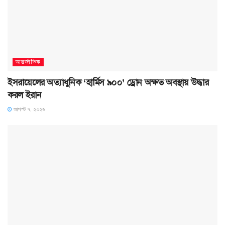
আন্তর্জাতিক
ইসরায়েলের অত্যাধুনিক ‘হার্মিস ৯০০’ ড্রোন অক্ষত অবস্থায় উদ্ধার
করল ইরান
আগস্ট ৭, ২০২৬