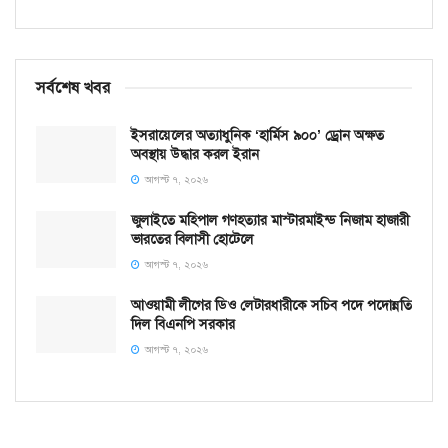
সর্বশেষ খবর
ইসরায়েলের অত্যাধুনিক ‘হার্মিস ৯০০’ ড্রোন অক্ষত
অবস্থায় উদ্ধার করল ইরান
আগস্ট ৭, ২০২৬
জুলাইতে মহিপাল গণহত্যার মাস্টারমাইন্ড নিজাম হাজারী
ভারতের বিলাসী হোটেলে
আগস্ট ৭, ২০২৬
আওয়ামী লীগের ডিও লেটারধারীকে সচিব পদে পদোন্নতি
দিল বিএনপি সরকার
আগস্ট ৭, ২০২৬