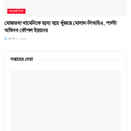
আন্তর্জাতিক
মোজতবা খামেনিকে হন্যে হয়ে খুঁজছে মোসাদ-সিআইএ, পাল্টা
অভিনব কৌশল ইরানের
আগস্ট ৭, ২০২৬
সপ্তাহের সেরা