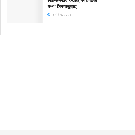
ছাত্র-জনতার ফতেহ গণভবনের
গল্প: সিবগাতুল্লাহ
আগস্ট ৬, ২০২৬