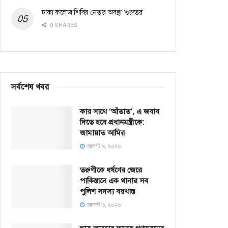
ঢাকা কলেজ শিবির নেতার অবস্থা ‘গুরুতর’
0 SHARES
সর্বশেষ খবর
কার সাথে ‘আঁতাত’, এ জবাব
দিতে হবে প্রধানমন্ত্রীকে:
জামায়াত আমির
আগস্ট ৬, ২০২৬
তরুণীকে ধর্ষণের জেরে
পাকিস্তানে এক থানার সব
পুলিশ সদস্য বরখাস্ত
আগস্ট ৬, ২০২৬