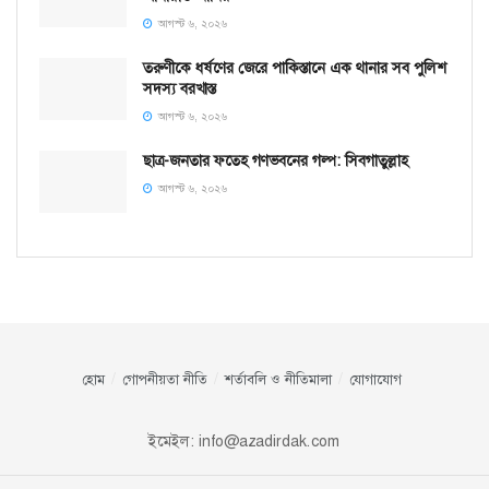
আগস্ট ৬, ২০২৬
তরুণীকে ধর্ষণের জেরে পাকিস্তানে এক থানার সব পুলিশ
সদস্য বরখাস্ত
আগস্ট ৬, ২০২৬
ছাত্র-জনতার ফতেহ গণভবনের গল্প: সিবগাতুল্লাহ
আগস্ট ৬, ২০২৬
হোম
গোপনীয়তা নীতি
শর্তাবলি ও নীতিমালা
যোগাযোগ
ইমেইল:
info@azadirdak.com