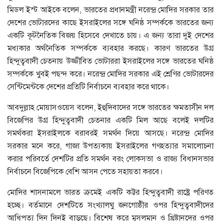
মিডল ইস্ট আইকে বলেন, ভারতের প্রধানমন্ত্রী নরেন্দ্র মোদির সরকার তার
দেশের ভোটারদের কাছে ইসরাইলের সঙ্গে ঘনিষ্ঠ সম্পর্ককে ভারতের জন্য
একটি কূটনৈতিক বিজয় হিসেবে দেখাতে চায়। এ জন্য তারা দুই দেশের
মধ্যকার অর্থনৈতিক সম্পর্ককে ব্যবহার করছে। কারণ ভারতের উগ্র
হিন্দুত্ববাদী চেতনায় উজ্জীবিত ভোটাররা ইসরাইলের সঙ্গে ভারতের ঘনিষ্ঠ
সম্পর্ককে খুবই পছন্দ করে। নরেন্দ্র মোদির সরকার এই শ্রেণির ভোটারদের
সেন্টিমেন্টকে দেশের প্রতিটি নির্বাচনে ব্যবহার করে থাকে।
আবদুল্লাহ মোয়াসওয়েস বলেন, ইহুদিবাদের সঙ্গে ভারতের ক্ষমতাসীন দল
বিজেপির উগ্র হিন্দুত্ববাদী চেতনার একটি মিল আছে বলেই দলটির
সমর্থকরা ইসরাইলকে বরাবরই সমর্থন দিয়ে আসছে। নরেন্দ্র মোদির
সরকার মনে করে, গাজা উপত্যকায় ইসরাইলের গণহত্যার সমালোচনা
করার পরিবর্তে দেশটির প্রতি সমর্থন বরং লোকসভা ও রাজ্য বিধানসভার
নির্বাচনে বিজেপিকে বেশি আসন পেতে সহায়তা করবে।
মোদির শাসনামলে ভারত ক্রমেই একটি কট্টর হিন্দুত্ববাদী রাষ্ট্রে পরিণত
হচ্ছে। বর্তমানে দেশটিতে সংখ্যালঘু জনগোষ্ঠীর ওপর হিন্দুত্ববাদীদের
আধিপত্য দিন দিনই বাড়ছে। বিশেষ করে মুসলমান ও খ্রিষ্টানদের ওপর