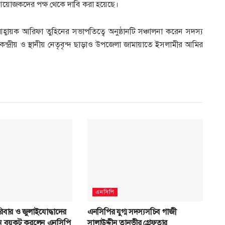
য়োজকদের পক্ষ থেকে দাবি করা হয়েছে।
ায়ক আরিফা তুহিনের সভাপতিত্বে অনুষ্ঠানটি সঞ্চালনা করেন সদস্য
্দ্রীয় ও স্থানীয় নেতৃবৃন্দ ছাড়াও উপজেলা জামায়াতে ইসলামীর আমির
এনসিপি
িবার ও জুলাইযোদ্ধাদের
এনসিপির যুগ্ম সদস্যসচিব গাজী
্ঠান বয়কট করলেন এনসিপি
সালাউদ্দীন তানভীর গ্রেফতার