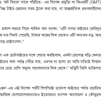
ে ‘রুট বিয়ার’ নামে পরিচিত। এর বিশেষ প্রযুক্তি বা জিএমটি (GMT)
িন্ন টাইম জোনের সময় ট্র্যাক করা যায়, যা আন্তর্জাতিক ভ্রমণকারীদের
প্রকাশ করতে গিয়ে শাকিব খান বলেন, “এটি সাগর ভাইয়ের (ফরিদুর
ে যত গিফট পেয়েছি, টাকার অঙ্কের দিক থেকেও এটি অন্যতম বড়, আর
ছে প্রাইসলেস।”
 এক ছোটভাইয়ের সঙ্গে শেয়ার করছিলাম, একটা রোলেক্স ঘড়ি কেনার
য়ের কান পর্যন্ত পৌঁছে যায়, এরপর যা হলো তা আমি সত্যিই বিশ্বাস
র চেয়ে বেশি অমূল্য ভালোবাসার দিক থেকে।” ঘড়িটি তিনি ব্যক্তিগত
ার গুঞ্জন’-এর এই বিশেষ পর্বটি শিগগিরই চ্যানেল আইয়ের পর্দায় প্রচারিত
ামাজিক যোগাযোগমাধ্যমেও ইতোমধ্যে ব্যাপক আলোচনা ও কৌতুহল