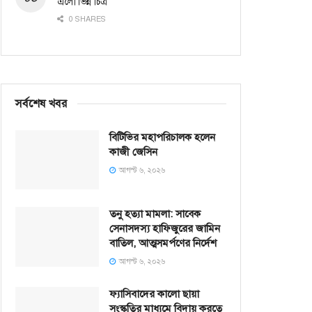
এলো ভিন্ন চিত্র
0 SHARES
সর্বশেষ খবর
বিটিভির মহাপরিচালক হলেন
কাজী জেসিন
আগস্ট ৬, ২০২৬
তনু হত্যা মামলা: সাবেক
সেনাসদস্য হাফিজুরের জামিন
বাতিল, আত্মসমর্পণের নির্দেশ
আগস্ট ৬, ২০২৬
ফ্যাসিবাদের কালো ছায়া
সংস্কৃতির মাধ্যমে বিদায় করতে