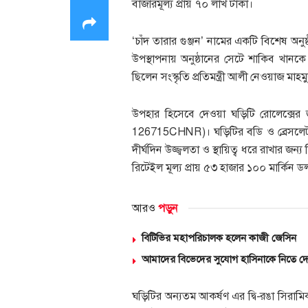
বাজারমূল্য প্রায় ৭০ লাখ টাকা।
‘চাঁদ তারার গুঞ্জন’ নামের একটি বিশেষ অনুষ
উপস্থাপনায় অনুষ্ঠানের সেটে শাকিব খানকে
ছিলেন সংস্কৃতি প্রতিমন্ত্রী আলী নেওয়াজ মা
উপহার হিসেবে দেওয়া ঘড়িটি রোলেক্সে
126715CHNR)। ঘড়িটির বডি ও ব্রেসলেট তৈ
দীর্ঘদিন উজ্জ্বলতা ও স্থায়িত্ব ধরে রাখার 
রিটেইল মূল্য প্রায় ৫৩ হাজার ১০০ মার্কিন ড
আরও
পড়ুন
বিটিভির মহাপরিচালক হলেন কাজী জেসিন
আমাদের বিভেদের সুযোগ হাসিনাকে নিতে দেওয়
ঘড়িটির অন্যতম আকর্ষণ এর দ্বি-রঙা সিরা