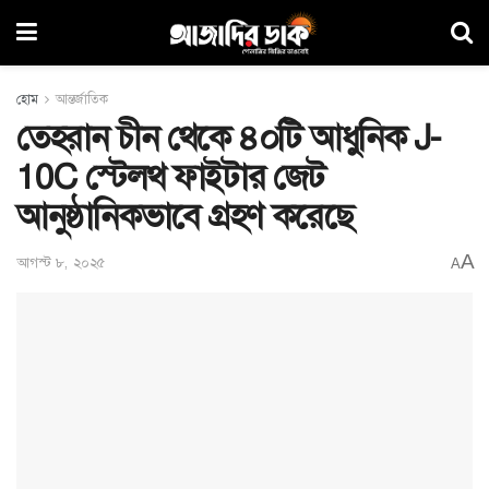
হোম
আন্তর্জাতিক
তেহরান চীন থেকে ৪০টি আধুনিক J-
10C স্টেলথ ফাইটার জেট
আনুষ্ঠানিকভাবে গ্রহণ করেছে
A
আগস্ট ৮, ২০২৫
A