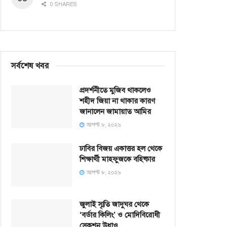
0 SHARES
সর্বশেষ খবর
প্রদর্শনীতে মুজিব থাকলেও
শহীদ জিয়া না থাকার কারণ
জানালেন জামায়াত আমির
আগস্ট ৮, ২০২৬
ঢাবির বিজয় একাত্তর হল থেকে
শিক্ষার্থী মাহফুজকে বহিষ্কার
আগস্ট ৮, ২০২৬
জুলাই স্মৃতি জাদুঘর থেকে
‘বর্ডার কিলিং’ ও মোদিবিরোধী
সেকশন উধাও