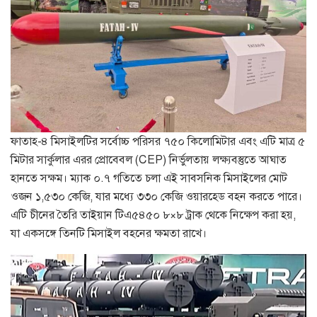
ফাতাহ-৪ মিসাইলটির সর্বোচ্চ পরিসর ৭৫০ কিলোমিটার এবং এটি মাত্র ৫
মিটার সার্কুলার এরর প্রোবেবল (CEP) নির্ভুলতায় লক্ষ্যবস্তুতে আঘাত
হানতে সক্ষম। ম্যাক ০.৭ গতিতে চলা এই সাবসনিক মিসাইলের মোট
ওজন ১,৫৩০ কেজি, যার মধ্যে ৩৩০ কেজি ওয়ারহেড বহন করতে পারে।
এটি চীনের তৈরি তাইয়ান টিএ৫৪৫০ ৮×৮ ট্রাক থেকে নিক্ষেপ করা হয়,
যা একসঙ্গে তিনটি মিসাইল বহনের ক্ষমতা রাখে।