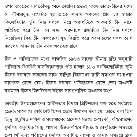
ওপর ভারতের সার্বভৌমত্ব মেনে নেয়নি। ১৯৬২ সালে ভারত-চীনের মধ্যে
যে সীমান্তযুদ্ধ সংঘটিত হয় তাতে লাদাখ অঞ্চলের প্রায় ১৫ হাজার
কিলোমিটার ভূমি নিজ দখলে নিয়ে অঞ্চলটিকে আকসাই চীন নামে
অভিহিত করে চীন। সে সময় অরুনাচল রাজ্যটিও চীন নিজ দখলে
নিয়েছিল। কিন্তু চীন একতরফা যুদ্ধ বিরতি করে অরুনাচলের দখল ত্যাগ
করলেও আকসাই চীন দখল অব্যাহত রাখে।
চীন ও পাকিস্তানের মধ্যে স্বাক্ষরিত ১৯৬৩ সালের সীমান্ত চুক্তি অনুযায়ী
পাকিস্তান গিলগিট বালতিস্থানভুক্ত পাঁচ হাজার ১৮০ বর্গকিলোমিটার ভূমি
চীনের বরাবরে ভারতের সাথে কাশ্মির বিরোধের স্থায়ী সমাধান না হওয়া
সাপেক্ষে ছেড়ে দেয়। চীনের বরাবর পাকিস্তানের ছেড়ে দেয়া অঞ্চলটি
বর্তমানে চীনের জিনজিয়ান উইঘর স্বায়ত্তশাসিত অঞ্চলের অংশ।
ভারতীয় উপমহাদেশের স্বাধীনতার বিষয়ে ব্রিটিশদের পক্ষ হতে সর্বপ্রথম
১৯৪৬ সালে যে কেবিনেট মিশন প্রস্তাব উত্থাপন করা হয়; তাতে বলা ছিল
হিন্দু অধ্যুষিত দক্ষিণ ও মধ্যাঞ্চলের প্রদেশ সমন্বয়ে গ্রুপ (ক), পশ্চিমাংশের
মুসলিম অধ্যুষিত সিন্ধু, পাঞ্জাব, উত্তর-পশ্চিম সীমান্ত ও বেলুচিস্তান সমন্বয়ে
গ্রুপ (খ) এবং পূর্বাংশের মুসলিম অধ্যুষিত বাংলা ও আসাম সমন্বয়ে গ্রুপ