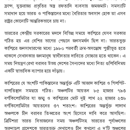
ফ্রান্স, যুক্তরাজ্য প্রভৃতির অস্ত্র রফতানি ব্যবসায় জমজমাট। সমস্যাটি
সমাধান হয়ে ভারত ও পাকিস্তানের মধ্যে বৈরিতার অবসান হোক তা এসব
রাষ্ট্রর কোনোটি আন্তরিকভাবে চায় না।
ভারতের কেন্দ্রীয় সরকারের মদদে বিভিন্ন সময়ে কাশ্মিরে যেসব সরকার
গঠিত হয় এর বেশির ভাগের পেছনে জনসমর্থন ছিল না। ভারতভুক্ত
কাশ্মিরে জনসাধারণের মধ্যে ১৯৮০ পরবর্তী ক্রম-অসন্তোষ পুঞ্জীভূত হতে
থাকলে সেখানকার জনমানুষ স্বাধীনতার দাবিতে সোচ্চার হতে থাকেন। এ
সময় নিয়ন্ত্রণ রেখা বরাবর উভয় দেশের সৈন্যদের মধ্যে নিত্য গুলিবিনিময়
একটি স্বাভাবিক ব্যাপার হয়ে দাঁড়ায়।
কাশ্মিরের যে অংশটি পাকিস্তানের অন্তর্ভুক্ত এটি আজাদ কাশ্মির ও গিলগিট-
বালতিস্থান সমন্বয়ে গঠিত। অঞ্চলটির আয়তন ৮৫ হাজার ৭৯৩
বর্গকিলোমিটার যা জম্মু ও কাশ্মিরের মোট দুই লাখ ২২ হাজার ২৩৬
বর্গকিলোমিটার আয়তনের ৩৭ শতাংশ। কাশ্মিরের অন্তর্ভুক্ত লাদাখ
অঞ্চলকে চীন বরাবর তিব্বতের অংশ হিসেবে দাবি করে আসছিল।
ব্রিটিশরা ভারত বিভাজনের সময় অঞ্চলটিসহ ভারতের পূর্বাঞ্চলের
অরুনাচল প্রদেশকে ভারতভুক্ত দেখালেও চীন কখনো এ দু’টি অঞ্চলের