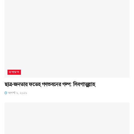
মতামত
ছাত্র-জনতার ফতেহ গণভবনের গল্প: সিবগাতুল্লাহ
আগস্ট ৬, ২০২৬