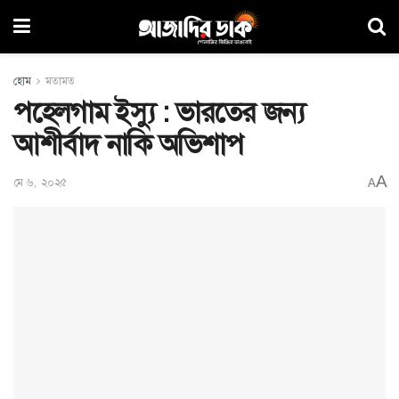
হোম
মতামত
পহেলগাম ইস্যু : ভারতের জন্য
আশীর্বাদ নাকি অভিশাপ
A
মে ৬, ২০২৫
A