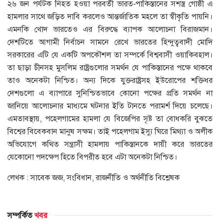
২৬ জন পর্যটক নিহত হওয়া পরবর্তী ভারত-পাকিস্তানের সশস্ত্র গোষ্ঠী এ
হামলার সাথে জড়িত দাবি করলেও আন্তর্জাতিক মহলে তা স্বীকৃতি পায়নি।
এমনকি খোদ ভারতেও এর বিরুদ্ধে ব্যাপক আলোচনা বিরাজমান।
দেশটিতে আগামী নির্বাচন সামনে রেখে ভারতের হিন্দুত্ববাদী মোদি
সরকারের এটি যে একটি অপকৌশল তা সম্পর্কে বিশ্ববাসী ওয়াকিবহাল।
তা ছাড়া চীনসহ মুসলিম রাষ্ট্রগুলোর সমর্থন যে পাকিস্তানের পক্ষে থাকবে
তাও অনেকটা নিশ্চিত। অন্য দিকে যুক্তরাষ্ট্রসহ ইউরোপের শক্তিধর
দেশগুলো এ ব্যাপারে সুনিশ্চিতভাবে কোনো পক্ষের প্রতি সমর্থন না
জানিয়ে আলোচনার মাধ্যমে ঘটনার ইতি টানতে পরামর্শ দিয়ে চলেছে।
এমতাবস্থায়, পহেলগামের হামলা যে বিজেপির সৃষ্ট তা বোধকরি বুঝতে
বিশ্বের বিবেকবান মানুষ সক্ষম। তাই পহেলগাম ইস্যু ঘিরে মিথ্যা ও অলীক
অভিযোগে কথিত সন্ত্রাসী হামলায় পাকিস্তানকে দায়ী করে ভারতের
যেকোনো পদক্ষেপ হিতে বিপরীত হবে এটা অনেকটা নিশ্চিত।
লেখক : সাবেক জজ, সংবিধান, রাজনীতি ও অর্থনীতি বিশ্লেষক
সম্পর্কিত
খবর