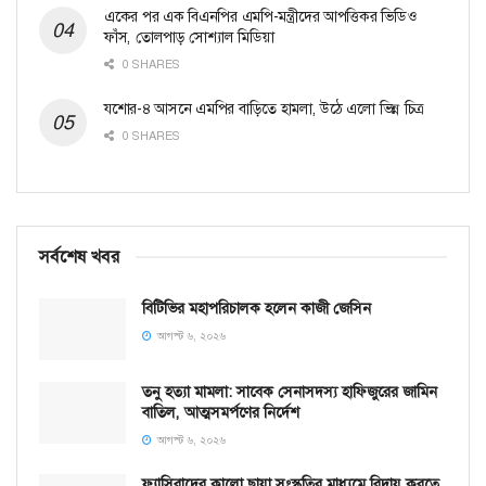
একের পর এক বিএনপির এমপি-মন্ত্রীদের আপত্তিকর ভিডিও
ফাঁস, তোলপাড় সোশ্যাল মিডিয়া
0 SHARES
যশোর-৪ আসনে এমপির বাড়িতে হামলা, উঠে এলো ভিন্ন চিত্র
0 SHARES
সর্বশেষ খবর
বিটিভির মহাপরিচালক হলেন কাজী জেসিন
আগস্ট ৬, ২০২৬
তনু হত্যা মামলা: সাবেক সেনাসদস্য হাফিজুরের জামিন
বাতিল, আত্মসমর্পণের নির্দেশ
আগস্ট ৬, ২০২৬
ফ্যাসিবাদের কালো ছায়া সংস্কৃতির মাধ্যমে বিদায় করতে