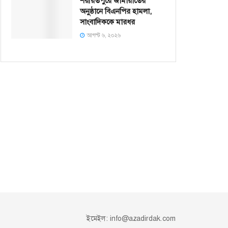
শরীয়তপুরে জামায়াতের
অনুষ্ঠানে বিএনপির হামলা,
সাংবাদিককে মারধর
আগস্ট ৬, ২০২৬
ইমেইল:
info@azadirdak.com