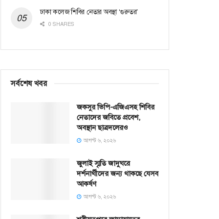
ঢাকা কলেজ শিবির নেতার অবস্থা ‘গুরুতর’
0 SHARES
সর্বশেষ খবর
জকসুর ভিপি-এজিএসহ শিবির
নেতাদের জবিতে প্রবেশ,
অবস্থান ছাত্রদলেরও
আগস্ট ৬, ২০২৬
জুলাই স্মৃতি জাদুঘরে
দর্শনার্থীদের জন্য থাকছে যেসব
আকর্ষণ
আগস্ট ৬, ২০২৬